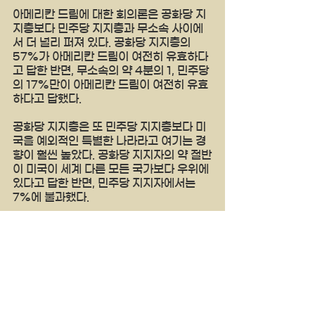
아메리칸 드림에 대한 회의론은 공화당 지
지층보다 민주당 지지층과 무소속 사이에
서 더 널리 퍼져 있다. 공화당 지지층의 
57%가 아메리칸 드림이 여전히 유효하다
고 답한 반면, 무소속의 약 4분의 1, 민주당
의 17%만이 아메리칸 드림이 여전히 유효
하다고 답했다.
공화당 지지층은 또 민주당 지지층보다 미
국을 예외적인 특별한 나라라고 여기는 경
향이 훨씬 높았다. 공화당 지지자의 약 절반
이 미국이 세계 다른 모든 국가보다 우위에 
있다고 답한 반면, 민주당 지지자에서는 
7%에 불과했다.
다양성이 미국에 필수적인지 묻는 질문에
도 절반이 조금 넘는 56%만이 미국의 정
체성에 "매우" 중요하다고 답했다. 2017년
에는 65%가 그렇다고 답했었다. 나이 든 
사람보다는 젊은 사람일 수록 단일한 가치
관이 미국 정체성에 중요하다고 생각하는 
비율이 낮았다.