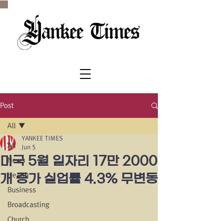
SINCE 1977
Post
All
YANKEE TIMES
All
Jun 5
미국 5월 일자리 17만 2000
News
Health
개 증가 실업률 4.3% 무변동
Business
Broadcasting
Church