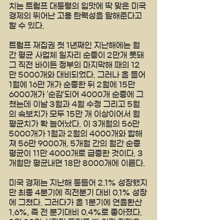
치는 트럼프 대통령의 입맛에 딱 맞은 미국 
경제의 뛰어난 고용 탄력성을 말해준다고 
할 수 있다.
트럼프 재집권 첫 1년째인 지난해에는 월
간 평균 사업체 일자리 순증이 2만개 못돼 
그 직전 바이든 정부의 마지막해 때의 12
만 5000개와 대비되었다. 그러나 올 들어 
1월에 16만 개가 순증한 뒤 2월에 15만 
6000개가 '순감'되어 4000개 순증에 그
쳤는데 이날 3월과 4월 수정 그리고 5월
의 속보치가 모두 15만 개 이상이어서 월 
평균치가 확 늘어났다. 이 3개월의 56만 
5000개가 1월과 2월의 4000개와 합해
져 56만 9000개, 5개월 간의 월간 순증 
평균이 11만 4000개로 급증한 것이다. 3
개월만 평균내면 18만 8000개에 이른다.
미국 경제는 지난해 통틀어 2.1% 성장했지
만 최종 4분기에 직전분기 대비 0.1% 성장
에 그쳤다. 그러다가 올 1분기에 연율환산 
1.6%, 즉 전 분기대비 0.4%로 좋아졌다. 