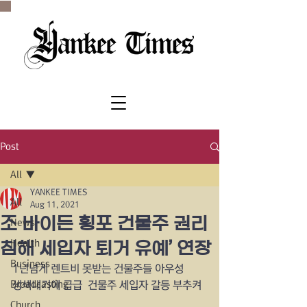
SINCE 1977
Post
All
YANKEE TIMES
All
Aug 11, 2021
조 바이든 횡포 건물주 권리
News
Health
침해 세입자 퇴거 유예’ 연장
Business
1년넘게 렌트비 못받는 건물주들 아우성
Broadcasting
생색내기에 급급  건물주 세입자 갈등 부추켜
Church