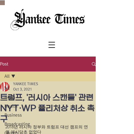
SINCE 1977
Post
All
YANKEE TIMES
All
Oct 3, 2021
트럼프, '러시아 스캔들' 관련
News
Health
NYT·WP 퓰리처상 취소 촉
Business
구
Broadcasting
2018년 러시아 정부와 트럼프 대선 캠프의 연
결 애시당초 없었다
Church